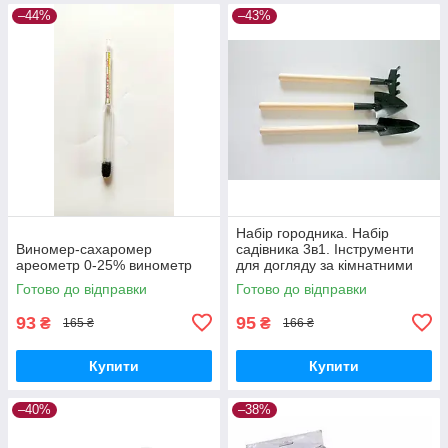
–44%
–43%
Набір городника. Набір
Виномер-сахаромер
садівника 3в1. Інструменти
ареометр 0-25% винометр
для догляду за кімнатними
рослинами
Готово до відправки
Готово до відправки
93
95
₴
₴
165 ₴
166 ₴
Купити
Купити
–40%
–38%