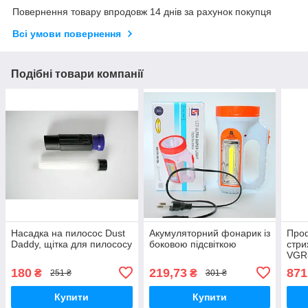
Повернення товару впродовж 14 днів за рахунок покупця
Всі умови повернення
Подібні товари компанії
Насадка на пилосос Dust
Акумуляторний фонарик із
Про
Daddy, щітка для пилососу
боковою підсвіткою
стри
VGR-
наса
180
219,73
871
₴
₴
251 ₴
301 ₴
Купити
Купити