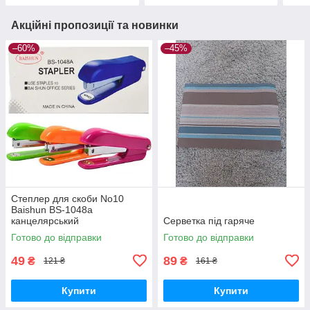
Акційні пропозиції та новинки
–60%
–45%
Степлер для скоби No10
Baishun BS-1048a
канцелярський
Серветка під гаряче
Готово до відправки
Готово до відправки
49
89
₴
₴
121 ₴
161 ₴
Купити
Купити