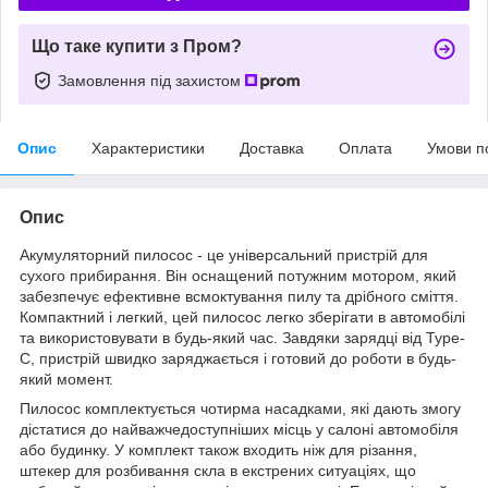
Що таке купити з Пром?
Замовлення під захистом
Опис
Характеристики
Доставка
Оплата
Умови п
Опис
Акумуляторний пилосос - це універсальний пристрій для
сухого прибирання. Він оснащений потужним мотором, який
забезпечує ефективне всмоктування пилу та дрібного сміття.
Компактний і легкий, цей пилосос легко зберігати в автомобілі
та використовувати в будь-який час. Завдяки зарядці від Type-
C, пристрій швидко заряджається і готовий до роботи в будь-
який момент.
Пилосос комплектується чотирма насадками, які дають змогу
дістатися до найважчедоступніших місць у салоні автомобіля
або будинку. У комплект також входить ніж для різання,
штекер для розбивання скла в екстрених ситуаціях, що