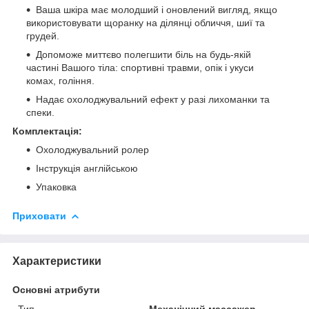
Ваша шкіра має молодший і оновлений вигляд, якщо
використовувати щоранку на ділянці обличчя, шиї та
грудей.
Допоможе миттєво полегшити біль на будь-якій
частині Вашого тіла: спортивні травми, опік і укуси
комах, гоління.
Надає охолоджувальний ефект у разі лихоманки та
спеки.
Комплектація:
Охолоджувальний ролер
Інструкція англійською
Упаковка
Приховати
Характеристики
Основні атрибути
Тип
Механічний массажер