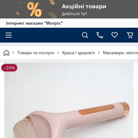
Інтернет магазин "Morpix"
Товари та послуги
Краса і здоров'я
Масажери, міост
–24%