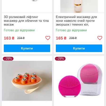
3D роликовий ліфтинг
Електричний масажер для
масажер для обличчя та тіла
зони навколо очей проти
масаж
зморшок і темних кіл,
вібромасажер для видалення
Готово до відправки
Готово до відправки
зморшок
163
165
₴
₴
234 ₴
236 ₴
Купити
Купити
–29%
–29%