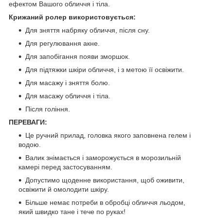
ефектом Вашого обличчя і тіла.
Крижаний ролер використовується:
Для зняття набряку обличчя, після сну.
Для регулювання акне.
Для запобігання появи зморшок.
Для підтяжки шкіри обличчя, і з метою її освіжити.
Для масажу і зняття болю.
Для масажу обличчя і тіла.
Після гоління.
ПЕРЕВАГИ:
Це ручний прилад, головка якого заповнена гелем і
водою.
Валик знімається і заморожується в морозильній
камері перед застосуванням.
Допустимо щоденне використання, щоб оживити,
освіжити й омолодити шкіру.
Більше немає потреби в обробці обличчя льодом,
який швидко тане і тече по руках!