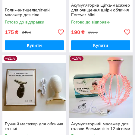
Акумуляторна щітка-масажер
Ролик-антицелюлітний
для очищення шкіри обличчя
масажер для тіла
Forever Mini
Готово до відправки
Готово до відправки
175
190
₴
₴
246 ₴
266 ₴
Купити
Купити
–21%
–15%
Ручний масажер для обличчя
Акумуляторний масажер для
та шиї
голови Восьминіг із 12 кігтями