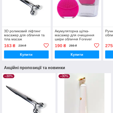
3D роликовий ліфтинг
Акумуляторна щітка-
Ручн
масажер для обличчя та
масажер для очищення
обли
тіла масаж
шкіри обличчя Forever
Mini
163
190
275
₴
₴
234 ₴
266 ₴
Купити
Купити
Акційні пропозиції та новинки
–30%
–30%