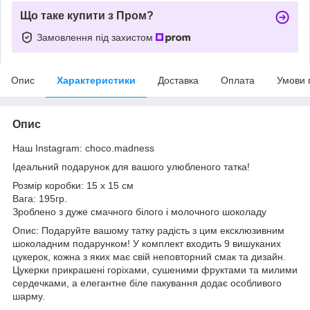
Що таке купити з Пром?
Замовлення під захистом
Опис
Характеристики
Доставка
Оплата
Умови 
Опис
Наш Instagram: choco.madness
Ідеальний подарунок для вашого улюбленого татка!
Розмір коробки: 15 х 15 см
Вага: 195гр.
Зроблено з дуже смачного білого і молочного шоколаду
Опис: Подаруйте вашому татку радість з цим ексклюзивним
шоколадним подарунком! У комплект входить 9 вишуканих
цукерок, кожна з яких має свій неповторний смак та дизайн.
Цукерки прикрашені горіхами, сушеними фруктами та милими
сердечками, а елегантне біле пакування додає особливого
шарму.