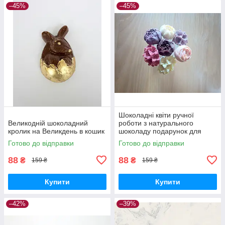
–45%
–45%
Шоколадні квіти ручної
Великодній шоколадний
роботи з натурального
кролик на Великдень в кошик
шоколаду подарунок для
тортів
Готово до відправки
Готово до відправки
88
88
₴
₴
159 ₴
159 ₴
Купити
Купити
–42%
–39%