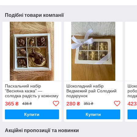
Подібні товари компанії
Пасхальний набір
Шоколадний набір
Шоко
“Весняна казка” —
Ведмежий рай Солодкий
робо
солодка радість у кожному
подарунок
пода
шматочку
шоко
365
280
423
₴
₴
436 ₴
351 ₴
Купити
Купити
Акційні пропозиції та новинки