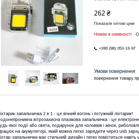
262 ₴
Показати оптові ціни
Немає в наявності
О
+380 (98) 053-16-97
повернення товару п
іхтарик-запальничка 2 в 1 - це вічний вогонь і потужний ліхтарик!
одонепроникна вітрозахисна плазмова запальничка - це електронн
удь-якої події або свята, подарунок для чоловіків і жінок, риболовлі
рацює на акумуляторі, який можна легко зарядити через usb зарядк
іхтар-запальничка має стильний дизайн і легко поміститься навіть у