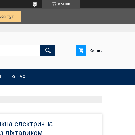
Кошик
Кошик
Ы
О НАС
кна електрична
з ліхтариком