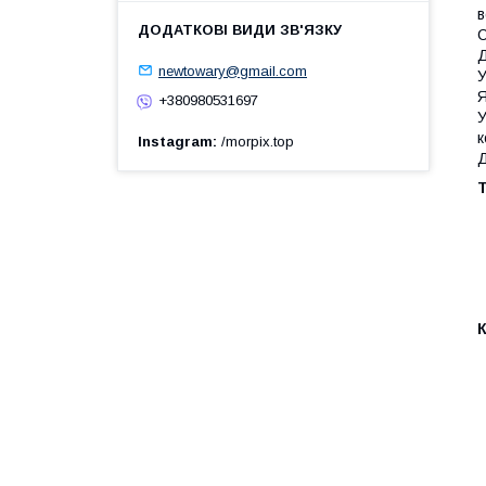
в
С
Д
newtowary@gmail.com
У
Я
+380980531697
У
к
Instagram
/morpix.top
Д
Т