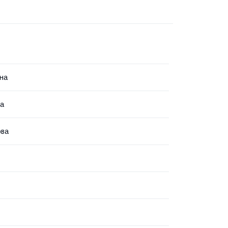
на
на
ова