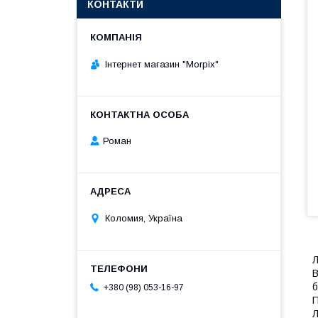
КОНТАКТИ
Інтернет магазин "Morpix"
Роман
Коломия, Україна
Л
В
б
+380 (98) 053-16-97
П
Л