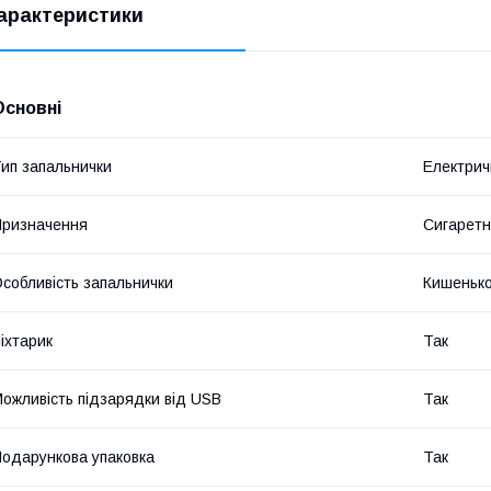
арактеристики
Основні
ип запальнички
Електрич
ризначення
Сигарет
собливість запальнички
Кишеньк
іхтарик
Так
ожливість підзарядки від USB
Так
одарункова упаковка
Так