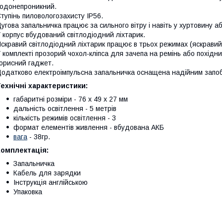
одонепроникний.
тупінь пиловологозахисту IP56.
угова запальничка працює за сильного вітру і навіть у хуртовину аб
 корпус вбудований світлодіодний ліхтарик.
скравий світлодіодний ліхтарик працює в трьох режимах (яскравий,
 комплекті прозорий чохол-кліпса для зачепа на ремінь або похідн
орисний гаджет.
одатково електроімпульсна запальничка оснащена надійним запобі
ехнічні характеристики:
габаритні розміри - 76 х 49 х 27 мм
дальність освітлення - 5 метрів
кількість режимів освітлення - 3
формат елементів живлення - вбудована АКБ
вага
- 38гр.
Комплектація:
Запальничка
Кабель для зарядки
Інструкція англійською
Упаковка