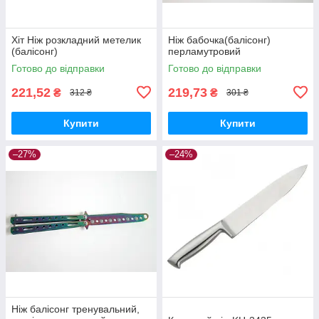
Хіт Ніж розкладний метелик
Ніж бабочка(балісонг)
(балісонг)
перламутровий
Готово до відправки
Готово до відправки
221,52
219,73
₴
₴
312 ₴
301 ₴
Купити
Купити
–27%
–24%
Ніж балісонг тренувальний,