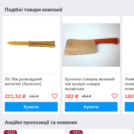
Подібні товари компанії
Хіт Ніж розкладний
Кухонна сокирка великий
Унів
метелик (балісонг)
ніж кухаря сокира
ножи
кухарська
ножи
221,52
382
180
₴
₴
312 ₴
453 ₴
Купити
Купити
Акційні пропозиції та новинки
–31%
–31%