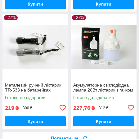
Купити
Купити
–27%
–27%
Металевий ручний ліхтарик
Акумуляторна світлодіодна
TR-533 на батарейках
лампа 20Вт ліхтарик з гачком
Готово до відправки
Готово до відправки
219
227,76
₴
₴
300 ₴
312 ₴
Купити
Купити
Показати ще