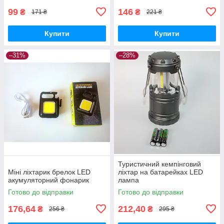
99
146
₴
₴
171 ₴
221 ₴
Купити
Купити
–31%
–28%
Туристичний кемпінговий
Міні ліхтарик брелок LED
ліхтар на батарейках LED
акумуляторний фонарик
лампа
Готово до відправки
Готово до відправки
176,64
212,40
₴
₴
256 ₴
295 ₴