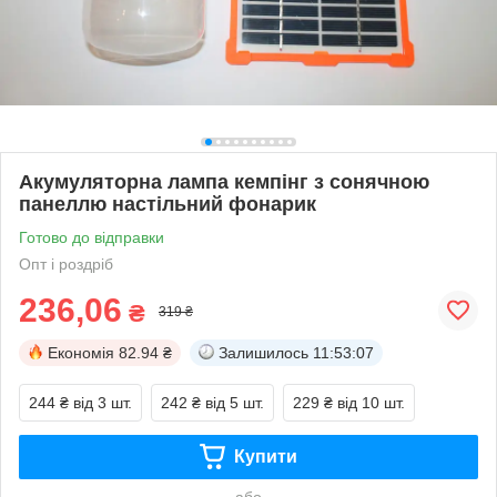
Акумуляторна лампа кемпінг з сонячною
панеллю настільний фонарик
Готово до відправки
Опт і роздріб
236,06
₴
319 ₴
Економія
82.94 ₴
Залишилось
11:53:07
244 ₴
від 3 шт.
242 ₴
від 5 шт.
229 ₴
від 10 шт.
Купити
або