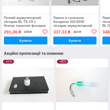
Ручний акумуляторний
Лампа із сонячною
Лам
ліхтарик BL-T6-29 з
батареєю GD-6030
ліхт
бічною панеллю фонарик
ліхтарик акумуляторний
BL 2
прожектор фонарик
кемп
291,06
337,33
348
₴
₴
378 ₴
427 ₴
Купити
Купити
Акційні пропозиції та новинки
–51%
–48%