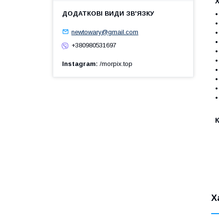
•
•
newtowary@gmail.com
•
•
+380980531697
•
•
Instagram
/morpix.top
•
•
•
Х