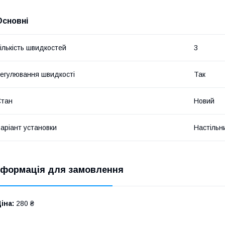
Основні
ількість швидкостей
3
егулювання швидкості
Так
Стан
Новий
аріант установки
Настільн
нформація для замовлення
іна:
280 ₴