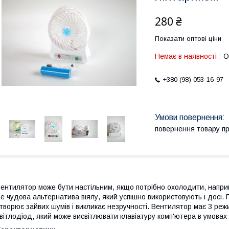
280 ₴
Показати оптові ціни
Немає в наявності
О
+380 (98) 053-16-97
повернення товару п
ентилятор може бути настільним, якщо потрібно охолодити, наприк
е чудова альтернатива віялу, який успішно використовують і досі
творює зайвих шумів і викликає незручності. Вентилятор має 3 ре
вітлодіод, який може висвітлювати клавіатуру комп'ютера в умовах 