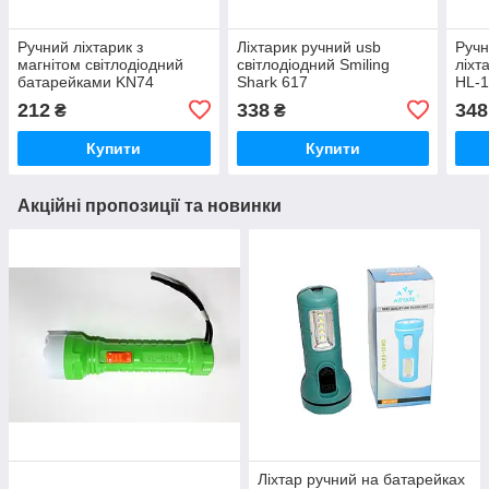
Ручний ліхтарик з
Ліхтарик ручний usb
Ручн
магнітом світлодіодний
світлодіодний Smiling
ліхт
батарейками KN74
Shark 617
HL-
212
338
348
₴
₴
Купити
Купити
Акційні пропозиції та новинки
Ліхтар ручний на батарейках