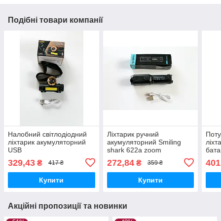
Подібні товари компанії
Налобний світлодіодний
Ліхтарик ручний
Поту
ліхтарик акумуляторний
акумуляторний Smiling
ліхт
USB
shark 622a zoom
бата
Фона
329,43
272,84
401
₴
₴
417 ₴
359 ₴
Ener
Купити
Купити
Акційні пропозиції та новинки