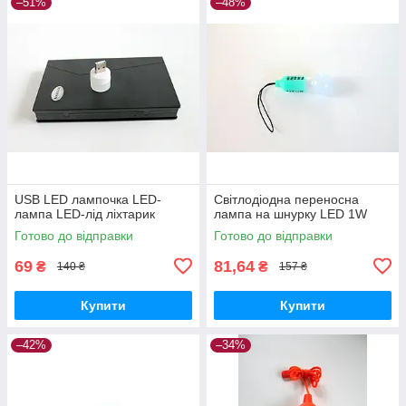
–51%
–48%
USB LED лампочка LED-
Світлодіодна переносна
лампа LED-лід ліхтарик
лампа на шнурку LED 1W
Готово до відправки
Готово до відправки
69
81,64
₴
₴
140 ₴
157 ₴
Купити
Купити
–42%
–34%