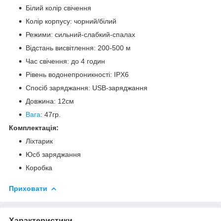
Білий колір свічення
Колір корпусу: чорний/білий
Режими: сильний-слабкий-спалах
Відстань висвітлення: 200-500 м
Час свічення: до 4 годин
Рівень водонепроникності: IPX6
Спосіб заряджання: USB-заряджання
Довжина: 12см
Вага
: 47гр.
Комплектація:
Ліхтарик
Юсб заряджання
Коробка
Приховати
Характеристики