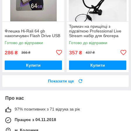
Тримач на прищіпці з
Флешка Hi-Rali 64 gb
підсвіткою Professional Live
накопичувач Flash Drive USB
Stream набір для блогера
штатив
Готово до відправки
Готово до відправки
286
357
₴
₴
366 ₴
437 ₴
Купити
Купити
Показати ще
Про нас
97% позитивних з 71 відгука за рік
Працює з 04.11.2018
м. Коломия