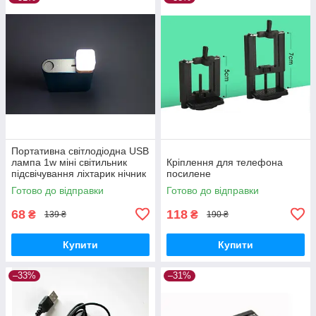
Портативна світлодіодна USB
лампа 1w міні світильник
Кріплення для телефона
підсвічування ліхтарик нічник
посилене
Готово до відправки
Готово до відправки
68
118
₴
₴
139 ₴
190 ₴
Купити
Купити
–33%
–31%