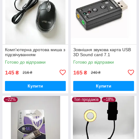
Комп'ютерна дротова миша з
Зовнішня звукова карта USB
підсвічуванням
3D Sound card 7.1
Готово до відправки
Готово до відправки
145
165
₴
₴
216 ₴
240 ₴
Купити
Купити
–22%
Топ продажів
–18%