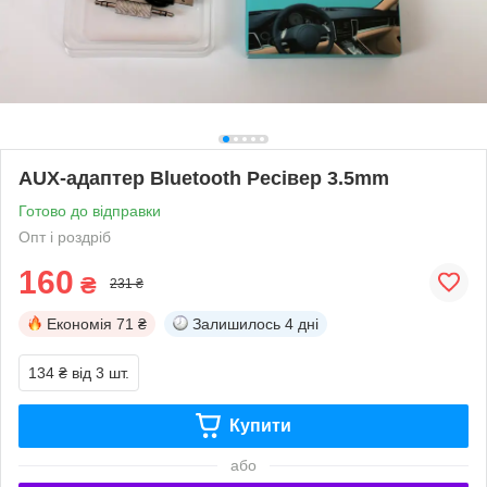
AUX-адаптер Bluetooth Ресівер 3.5mm
Готово до відправки
Опт і роздріб
160
₴
231 ₴
Економія
71 ₴
Залишилось
4 дні
134 ₴
від 3 шт.
Купити
або