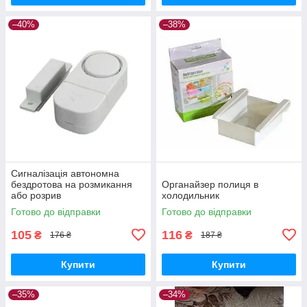
–40%
–38%
Сигналізація автономна
бездротова на розмикання
Органайзер полиця в
або розрив
холодильник
Готово до відправки
Готово до відправки
105
116
₴
₴
176 ₴
187 ₴
Купити
Купити
–35%
–34%