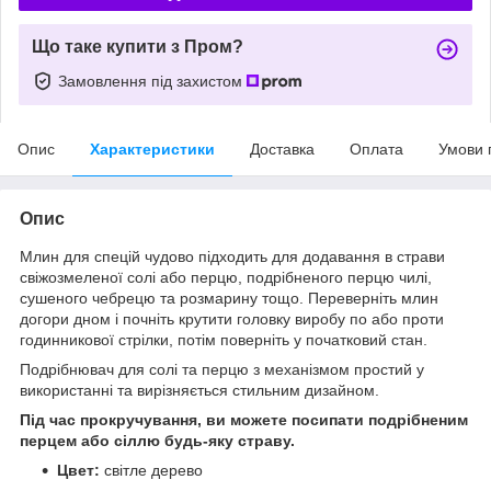
Що таке купити з Пром?
Замовлення під захистом
Опис
Характеристики
Доставка
Оплата
Умови 
Опис
Млин для спецій чудово підходить для додавання в страви
свіжозмеленої солі або перцю, подрібненого перцю чилі,
сушеного чебрецю та розмарину тощо. Переверніть млин
догори дном і почніть крутити головку виробу по або проти
годинникової стрілки, потім поверніть у початковий стан.
Подрібнювач для солі та перцю з механізмом простий у
використанні та вирізняється стильним дизайном.
Під час прокручування, ви можете посипати подрібненим
перцем або сіллю будь-яку страву.
Цвет:
світле дерево