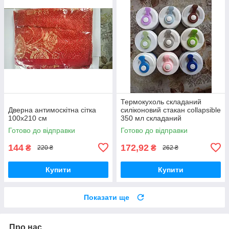
Термокухоль складаний
Дверна антимоскітна сітка
силіконовий стакан collapsible
100х210 см
350 мл складаний
Готово до відправки
Готово до відправки
144
172,92
₴
₴
220 ₴
262 ₴
Купити
Купити
Показати ще
Про нас