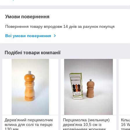
Умови повернення
Повернення товару впродовж 14 днів за рахунок покупця
Всі умови повернення
Подібні товари компанії
Дерев'яний перцемолчик
Перцемолка (мельниця)
Кіль
млина для солі та перцю
дерев'яна 10,5 см із
16 W
130 мм
керамічними жорнами
три