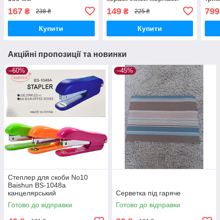
селф
167
149
799
₴
₴
238 ₴
225 ₴
Купити
Купити
Акційні пропозиції та новинки
–60%
–45%
Степлер для скоби No10
Baishun BS-1048a
канцелярський
Серветка під гаряче
Готово до відправки
Готово до відправки