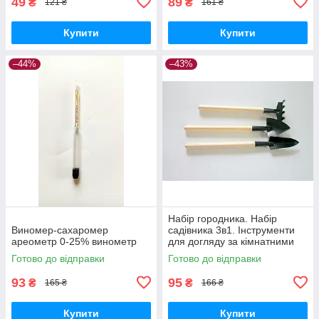
49
89
₴
₴
121 ₴
161 ₴
Купити
Купити
–44%
–43%
Набір городника. Набір
Виномер-сахаромер
садівника 3в1. Інструменти
ареометр 0-25% винометр
для догляду за кімнатними
рослинами
Готово до відправки
Готово до відправки
93
95
₴
₴
165 ₴
166 ₴
Купити
Купити