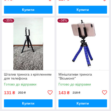
Купити
Купити
–35%
–34%
Штатив тринога з кріпленням
Мініштативи тринога
для телефона
"Вісьмоніг"
Готово до відправки
Готово до відправки
131
143
₴
₴
202 ₴
218 ₴
Купити
Купити