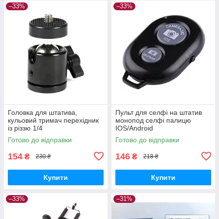
–33%
–33%
Головка для штатива,
Пульт для селфі на штатив
кульовий тримач перехідник
монопод селфі палицю
із різзю 1/4
IOS/Android
Готово до відправки
Готово до відправки
154
146
₴
₴
230 ₴
218 ₴
Купити
Купити
–33%
–31%