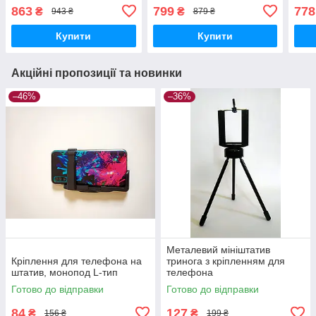
,з підсвічуванням
селфі кільце блогера
три
863
799
778
₴
₴
943 ₴
879 ₴
Купити
Купити
Акційні пропозиції та новинки
–46%
–36%
Металевий мініштатив
Кріплення для телефона на
тринога з кріпленням для
штатив, монопод L-тип
телефона
Готово до відправки
Готово до відправки
84
127
₴
₴
156 ₴
199 ₴