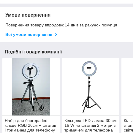
Умови повернення
Повернення товару впродовж 14 днів за рахунок покупця
Всі умови повернення
Подібні товари компанії
Набір для блогера led
Кільцева LED-лампа 30 см
Кіль
кільце RGB 26см + штатив
16 W на штативі 2 метри з
зі ш
і тримачем для телефону
тримачем для телефона
світ