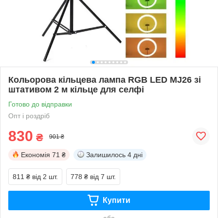
Кольорова кільцева лампа RGB LED MJ26 зі
штативом 2 м кільце для селфі
Готово до відправки
Опт і роздріб
830
₴
901 ₴
Економія
71 ₴
Залишилось
4 дні
811 ₴
від 2 шт.
778 ₴
від 7 шт.
Купити
або