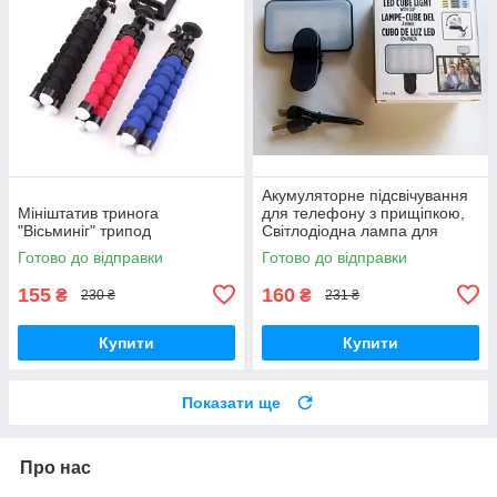
Акумуляторне підсвічування
Мініштатив тринога
для телефону з прищіпкою,
"Вісьминіг" трипод
Світлодіодна лампа для
селфі
Готово до відправки
Готово до відправки
155
160
₴
₴
230 ₴
231 ₴
Купити
Купити
Показати ще
Про нас