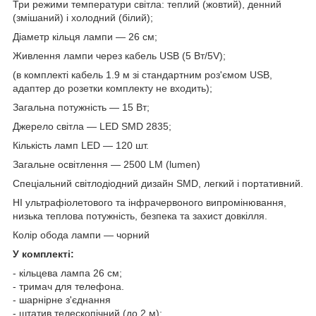
Три режими температури світла: теплий (жовтий), денний
(змішаний) і холодний (білий);
Діаметр кільця лампи — 26 см;
Живлення лампи через кабель USB (5 Вт/5V);
(в комплекті кабель 1.9 м зі стандартним роз'ємом USB,
адаптер до розетки комплекту не входить);
Загальна потужність — 15 Вт;
Джерело світла — LED SMD 2835;
Кількість ламп LED — 120 шт.
Загальне освітлення — 2500 LM (lumen)
Спеціальний світлодіодний дизайн SMD, легкий і портативний.
НІ ультрафіолетового та інфрачервоного випромінювання,
низька теплова потужність, безпека та захист довкілля.
Колір обода лампи — чорний
У комплекті:
- кільцева лампа 26 см;
- тримач для телефона.
- шарнірне з'єднання
- штатив телескопічний (до 2 м);